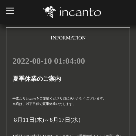
t
o
g
g
l
e
n
INFORMATION
a
v
i
g
2022-08-10 01:04:00
a
t
i
o
n
夏季休業のご案内
平素より
incanto
をご愛顧くださり誠にありがとうございます。
当店は、以下日程で夏季休業いたします。
8
月
11
日
(木
)
～
8
月
17
日
(水
）
お客様にはご迷惑をおかけいたしますが、ご理解の程よろしくお願い申し