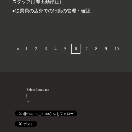
スタッフは即出勤停止）
●従業員の店外での行動の管理・確認
«
1
2
3
4
5
6
7
8
9
10
...
Select Language
▼