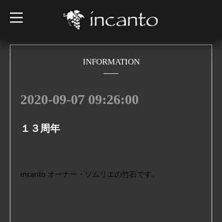
t
o
g
g
l
e
n
INFORMATION
a
v
i
g
2020-09-07 09:26:00
a
t
i
o
n
１３周年
incanto オーナー・ソムリエの竹石です。