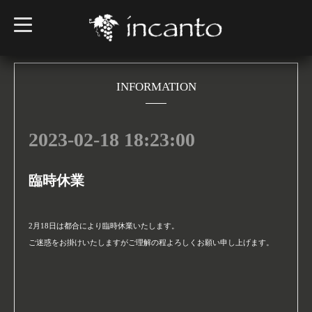
t
o
g
g
l
e
n
INFORMATION
a
v
i
g
2023-02-18 18:23:00
a
t
i
o
n
臨時休業
2月18日は都合により臨時休業いたします。
ご迷惑をお掛けいたしますがご理解の程よろしくお願い申し上げます。