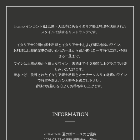
incanto(インカント)は広尾・天現寺にあるイタリア郷土料理を洗練された
スタイルで供するリストランテです。
イタリア全20州の郷土料理とイタリア全土および周辺地域のワイン。
お料理は比較的歴史の浅い近代の一皿から遥か古代ローマ時代に想いを馳
せる一皿まで、
ワインは土着品種から偉大なワイン、古酒まで４０種類以上グラスでお楽
しみいただけます。
磨き上げ、洗練されたイタリア郷土料理とオーナーソムリエ厳選のワイン
で時空を超えたひと時をお過ごし下さい。
皆様のお越しを心よりお待ち申し上げます。
INFORMATION
2026-07-26
夏の新コースのご案内
2026-03-22
竹石現場復帰のご報告