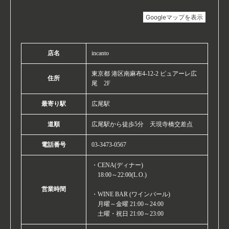
店名
incanto
東京都 港区南麻布4-12-2 ピュアーレ広
住所
尾 2F
最寄り駅
広尾駅
道順
広尾駅から徒歩5分 天現寺橋交差点
電話番号
03-3473-0567
・CENA(ディナー)
18:00～22:00(L.O.)
営業時間
・WINE BAR (ワインバール)
月曜～金曜 21:00～24:00
土曜・祝日 21:00～23:00