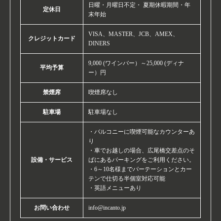
日曜・月曜日不定・ 夏期休暇期間・年
定休日
末年始
VISA、MASTER、JCB、AMEX、
クレジットカード
DINERS
9,000 (ワインバー）～25,000 (ディナ
平均予算
ー）円
禁煙席
喫煙席なし
駐車場
駐車場なし
・バルコニーに喫煙可能なカウンターあ
り
・車でお越しの場合、広尾橋交差点のそ
設備・サービス
ばにあるパーキングをご利用ください。
・6～10名様までパーテーションとカー
テンで仕切る半個室対応可能
・英語メニューあり
お問い合わせ
info@incanto.jp