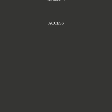
See more
ACCESS
イタリア全州の 洗練された郷土料理と
土着から偉大、じっくり熟成させた古酒まで 選び抜かれたイタリアワイン
リストランテ ＆ ワインバール
” インカント ”