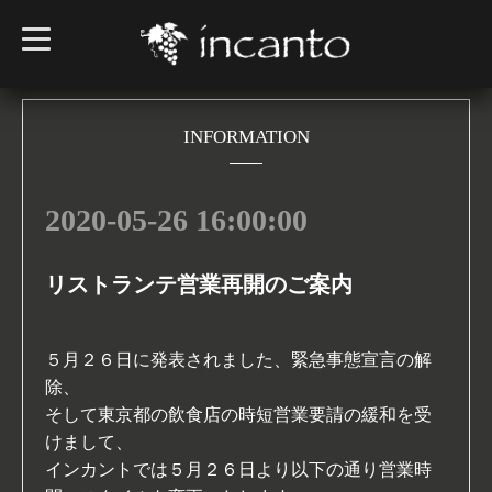
t
o
g
g
l
e
n
INFORMATION
a
v
i
g
2020-05-26 16:00:00
a
t
i
o
n
リストランテ営業再開のご案内
５月２６日に発表されました、緊急事態宣言の解
除、
そして東京都の飲食店の時短営業要請の緩和を受
けまして、
インカントでは５月２６日より以下の通り営業時