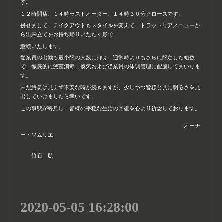
す。
１２時開店、１４時ラストオーダー、１４時３０分クローズです。
併せまして、テイクアウトもスタイルを変えて、トラットリアメニューか
ら出来立てをお持ち帰りいただく形で
継続いたします。
従業員の出勤も最小限の人数に抑え、通常時よりもさらに限定した組数
で、徹底的に滅菌消毒、換気および従業員の体調管理に配慮してまいりま
す。
未だ終息は見えず不安な時が続きますが、少しづつ皆様と共に明るさを見
出していけましたら幸いです。
この事態が終息し、皆様の平穏な生活の回復を心より祈念しております。
オーナ
ー・ソムリエ
竹石 航
2020-05-05 16:28:00