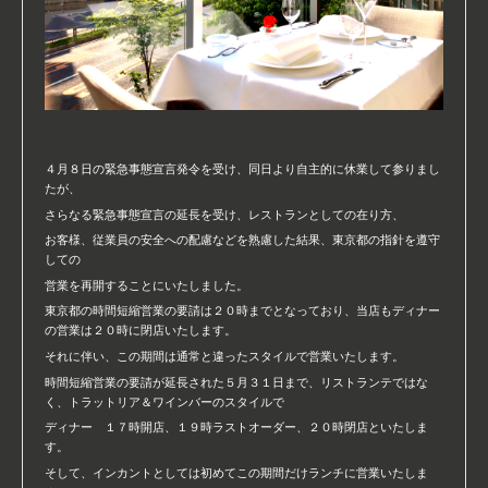
４月８日の緊急事態宣言発令を受け、同日より自主的に休業して参りまし
たが、
さらなる緊急事態宣言の延長を受け、レストランとしての在り方、
お客様、従業員の安全への配慮などを熟慮した結果、東京都の指針を遵守
しての
営業を再開することにいたしました。
東京都の時間短縮営業の要請は２０時までとなっており、当店もディナー
の営業は２０時に閉店いたします。
それに伴い、この期間は通常と違ったスタイルで営業いたします。
時間短縮営業の要請が延長された５月３１日まで、リストランテではな
く、トラットリア＆ワインバーのスタイルで
ディナー １７時開店、１９時ラストオーダー、２０時閉店といたしま
す。
そして、インカントとしては初めてこの期間だけランチに営業いたしま