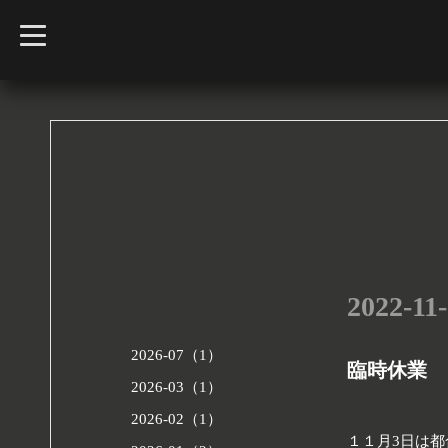
t
o
g
g
l
e
n
a
v
i
g
a
t
i
o
n
2022-11-
2026-07（1）
臨時休業
2026-03（1）
2026-02（1）
１１月3日は