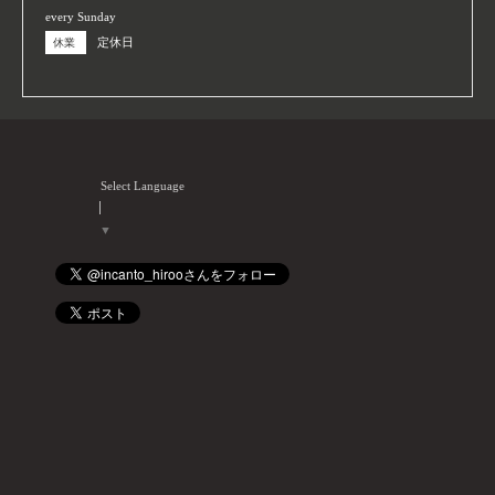
every Sunday
定休日
休業
Select Language
▼