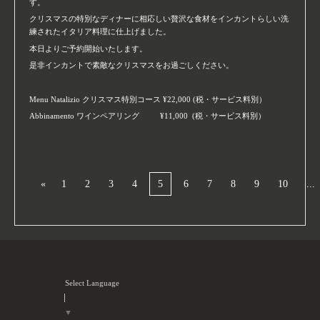
す。
クリスマスの特別なディナーに相応しい贅沢な食材をインカントらしい洗
練されたイタリア料理に仕上げました。
本日よりご予約開始いたします。
是非インカントで素敵なクリスマスをお過ごしください。
Menu Natalizio クリスマス特別コース ¥22,000 (税・サービス料別）
Abbinamento ワインペアリング ¥11,000 (税・サービス料別）
«
1
2
3
4
5
6
7
8
9
10
...
Select Language
▼