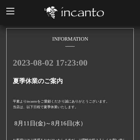
t
o
g
g
l
e
n
INFORMATION
a
v
i
g
2023-08-02 17:23:00
a
t
i
o
n
夏季休業のご案内
平素より
incanto
をご愛顧くださり誠にありがとうございます。
当店は、以下日程で夏季休業いたします。
8
月
11
日
(金
)
～
8
月
16
日
(水
）
お客様にはご迷惑をおかけいたしますが、ご理解の程よろしくお願い申し