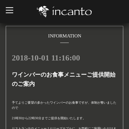
t
o
g
g
l
e
n
INFORMATION
a
v
i
g
2018-10-01 11:16:00
a
t
i
o
n
ワインバーのお食事メニューご提供開始
のご案内
予てよりご要望の多かったワインバーのお食事ですが、体制が整いました
ので
21時30から22時30分までご提供を開始いたします。
リストランテのメニューよりリーズナブルに、お気軽にご利用いただけま