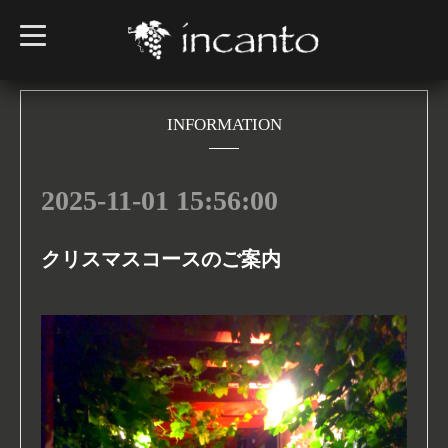
t
o
g
g
l
e
n
INFORMATION
a
v
i
g
2025-11-01 15:56:00
a
t
i
o
n
クリスマスコースのご案内