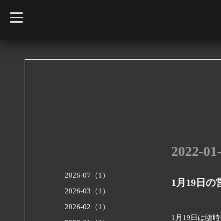
t
o
g
g
l
e
n
a
v
i
g
a
t
i
o
n
2022-01-
2026-07（1）
1月19日
2026-03（1）
2026-02（1）
1月19日は臨