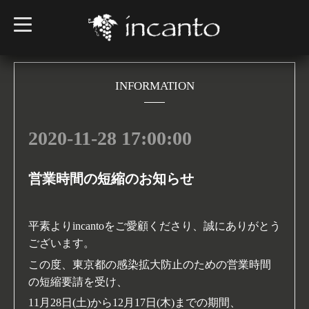
t
o
g
g
l
e
n
INFORMATION
a
v
i
g
2020-11-28 17:00:00
a
t
i
o
n
営業時間の短縮のお知らせ
平素よりincantoをご愛顧くださり
、誠にありがとう
ございます。
この度、東京都の感染拡大防止のための営業時間
の短縮要請を受け、
11月28日(土)から12月17日(木)までの期間
、