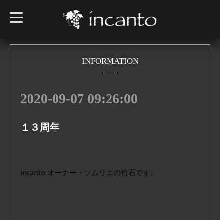
t
o
g
g
l
e
n
INFORMATION
a
v
i
g
2020-09-07 09:26:00
a
t
i
o
n
１３周年
incanto オーナー・ソムリエの竹石です。