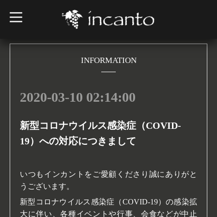
t
o
g
g
l
e
n
INFORMATION
a
v
i
g
2020-03-10 02:14:00
a
t
i
o
n
新型コロナウイルス感染症（COVID-
19）への対応につきまして
いつもインカントをご愛顧くださり誠にありがと
うございます。
新型コロナウイルス感染症（
COVID-19
）
の感染拡
大に伴い、各種イベントや行事、会食などが中止