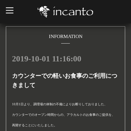
t
o
g
g
l
e
n
INFORMATION
a
v
i
g
2019-10-01 11:16:00
a
t
i
o
n
カウンターでの軽いお食事のご利用につ
きまして
10月1日より、調理場の体制の不備によりお断りしておりました、
カウンターでのオープン時間からの、アラカルトのお食事のご提供を、
再開することにいたしました。