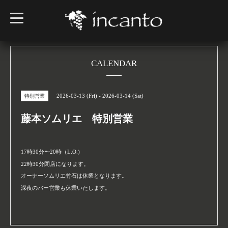
t
o
g
g
l
e
n
CALENDAR
a
v
i
g
2026-03-13 (Fri) - 2026-03-14 (Sat)
特別営業
a
t
i
藤本ソムリエ 特別営業
o
n
17時30分〜20時（L.O.)
22時30分閉店になります。
オーナーソムリエ竹石は休業となります。
深夜のバー営業も休業いたします。