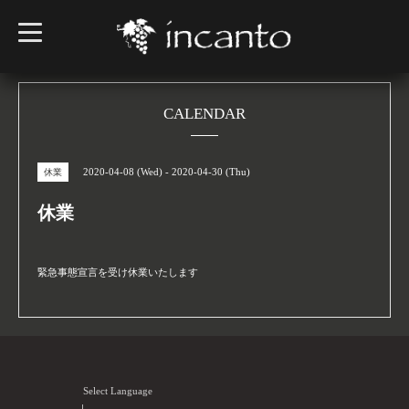
t
o
g
g
l
e
n
CALENDAR
a
v
i
g
2020-04-08 (Wed) - 2020-04-30 (Thu)
休業
a
t
i
休業
o
n
緊急事態宣言を受け休業いたします
Select Language